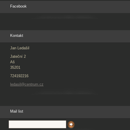
Facebook
Kontakt
Jan Ledašil
Jateční 2
Aš
35201
724192216
ledasil@centrum.cz
Mail list