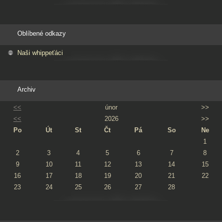
Oblíbené odkazy
Naši whippeťáci
Archiv
<<
únor
>>
<<
2026
>>
Po
Út
St
Čt
Pá
So
Ne
1
2
3
4
5
6
7
8
9
10
11
12
13
14
15
16
17
18
19
20
21
22
23
24
25
26
27
28