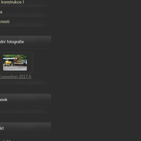
 konstrukce I
ta
tnosti
dní fotografie
Exposition 2017-5
book
kt