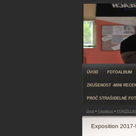
ÚVOD
FOTOALBUM
ZKUŠENOST -MINI RECE
PROČ STRAŠIDELNÉ FO
Úvod
»
Fotoalbum
»
PORZELLAN
Exposition 2017-