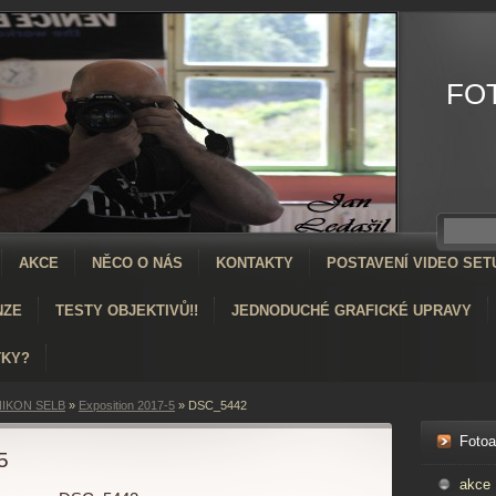
FO
AKCE
NĚCO O NÁS
KONTAKTY
POSTAVENÍ VIDEO SET
NZE
TESTY OBJEKTIVŮ!!
JEDNODUCHÉ GRAFICKÉ UPRAVY
TKY?
IKON SELB
»
Exposition 2017-5
»
DSC_5442
Foto
5
akce