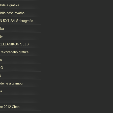
bílá a grafika
bílá naše svatba
 50/1,2Ai-S fotografie
čka
ty
ELLANIKON SELB
 takzvaného grafika
da
RO
é
idelné a glamour
ba
ce 2012 Cheb