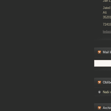
Jan L
Jateč
Aš
3520
7241
ledas
Mail l
Oblíb
Naši 
Archi