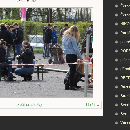
DSC_5442
Černo
Černo
NIKON
Parti
portré
PORZ
práce
příro
RET
Různ
Straš
Zpět do složky
Další →
Svat
Syn
Váno