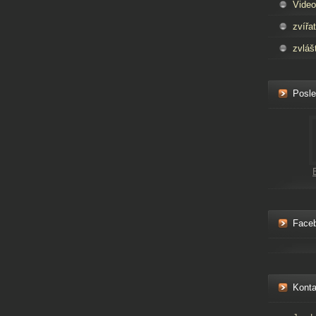
Video
zvířa
zvláš
Posle
Face
Konta