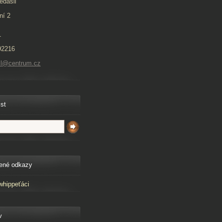
edašil
ní 2
1
92216
il@centrum.cz
ist
ené odkazy
whippeťáci
v