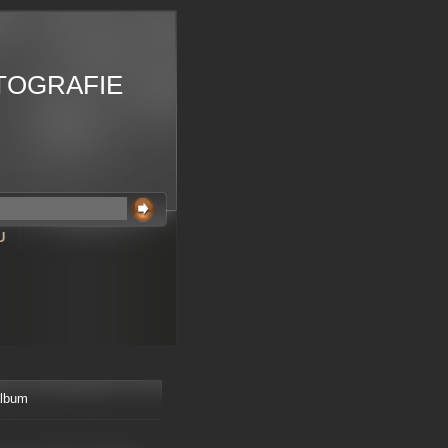
TOGRAFIE
U
album