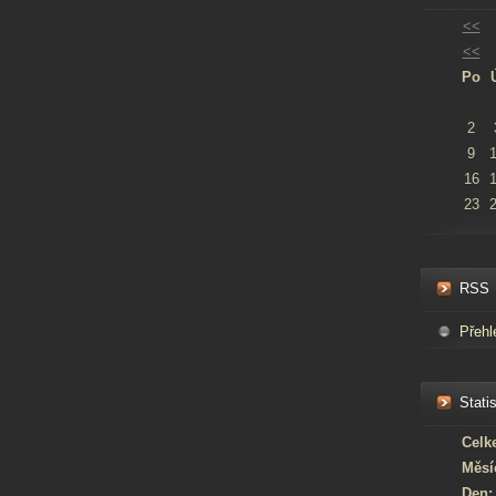
<<
<<
Po
2
9
16
23
RSS
Přehl
Statis
Celk
Měsí
Den: