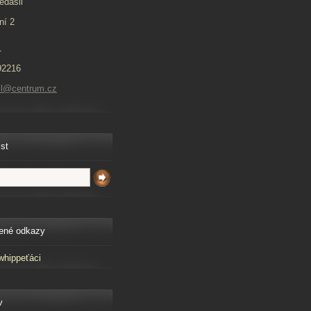
edašil
ní 2
1
92216
il@centrum.cz
ist
ené odkazy
whippeťáci
v