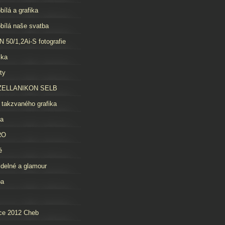
bílá a grafika
bílá naše svatba
 50/1,2Ai-S fotografie
čka
ty
ELLANIKON SELB
 takzvaného grafika
da
RO
é
idelné a glamour
ba
ce 2012 Cheb