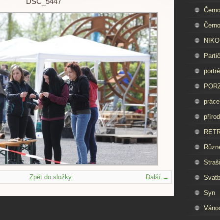
DSC_5447
Černo
Černo
NIKON
Parti
portré
PORZ
práce
příro
RET
Různ
Straš
Zpět do složky
Další →
Svat
Syn
Váno