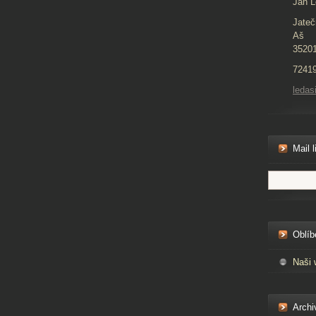
Jan L
Jateč
Aš
3520
7241
ledas
Mail l
Oblíb
Naši 
Archi