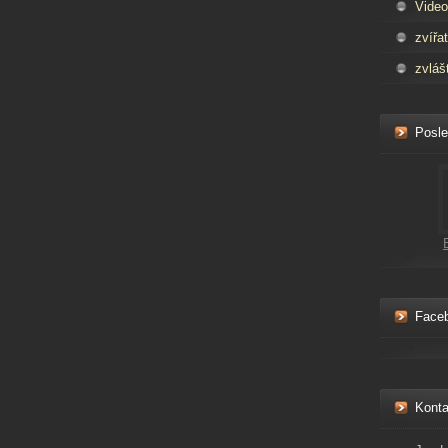
Video
zvířa
zvláš
Posle
Face
Konta