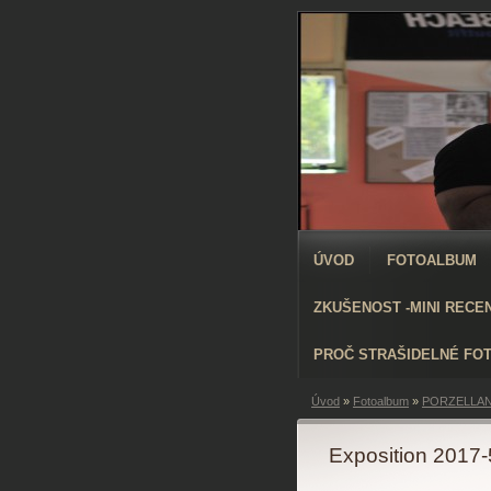
ÚVOD
FOTOALBUM
ZKUŠENOST -MINI RECE
PROČ STRAŠIDELNÉ FO
Úvod
»
Fotoalbum
»
PORZELLAN
Exposition 2017-