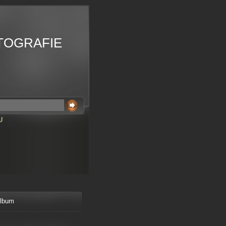
TOGRAFIE
U
album