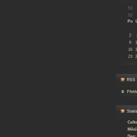
<<
<<
Po
2
9
16
23
RSS
Přehl
Statis
Celk
Měsí
Den: