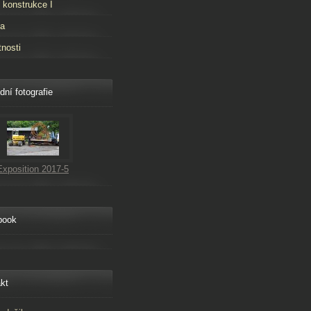
 konstrukce I
ta
tnosti
dní fotografie
Exposition 2017-5
book
kt