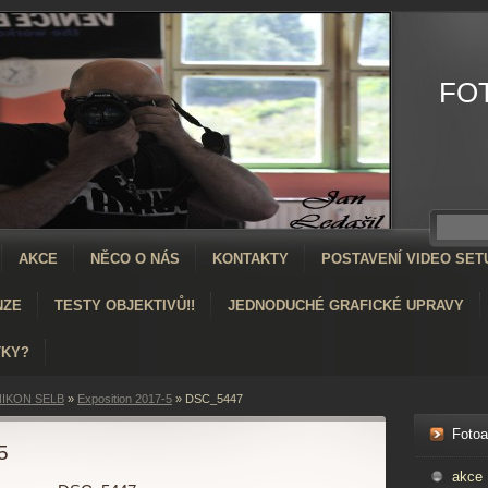
FO
AKCE
NĚCO O NÁS
KONTAKTY
POSTAVENÍ VIDEO SET
NZE
TESTY OBJEKTIVŮ!!
JEDNODUCHÉ GRAFICKÉ UPRAVY
TKY?
IKON SELB
»
Exposition 2017-5
»
DSC_5447
Foto
5
akce