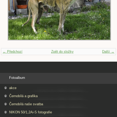
← Předchozí
Zpět do složky
Další →
Fotoalbum
akce
Černobílá a grafika
Černobílá naše svatba
NIKON 50/1,2Ai-S fotografie