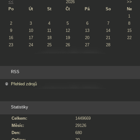
<<
2026
>>
Po
Út
St
Čt
Pá
So
Ne
1
2
3
4
5
6
7
8
9
10
11
12
13
14
15
16
17
18
19
20
21
22
23
24
25
26
27
28
RSS
Přehled zdrojů
Statistiky
Celkem:
1449669
Měsíc:
29126
Den:
680
Online:
20