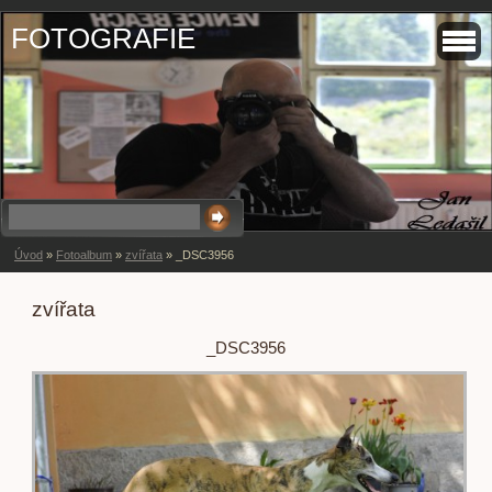
FOTOGRAFIE
Úvod
»
Fotoalbum
»
zvířata
»
_DSC3956
zvířata
_DSC3956