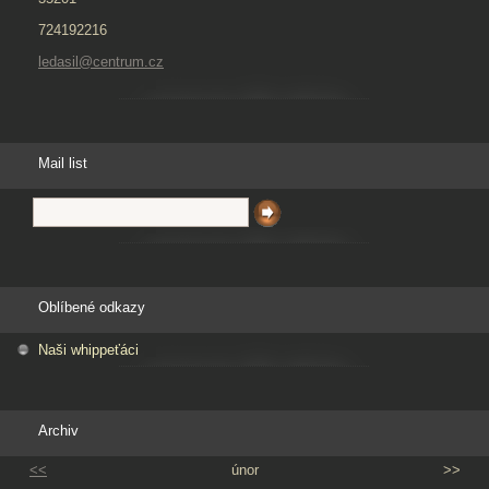
724192216
ledasil@centrum.cz
Mail list
Oblíbené odkazy
Naši whippeťáci
Archiv
<<
únor
>>