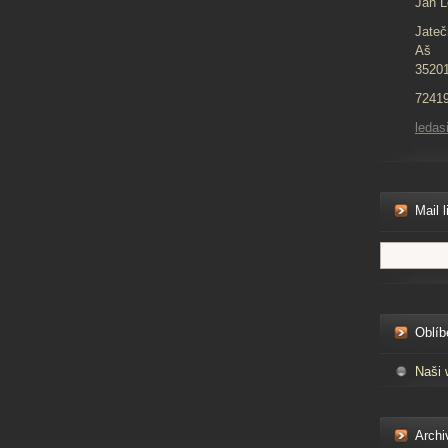
Jan L
Jateč
Aš
3520
7241
ledas
Mail l
Oblíb
Naši 
Archi