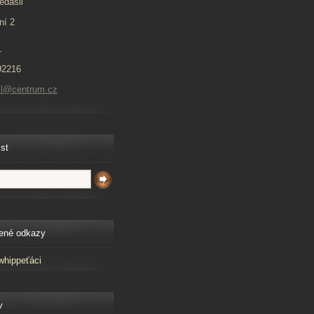
edašil
ní 2
1
92216
il@centrum.cz
ist
ené odkazy
whippeťáci
v