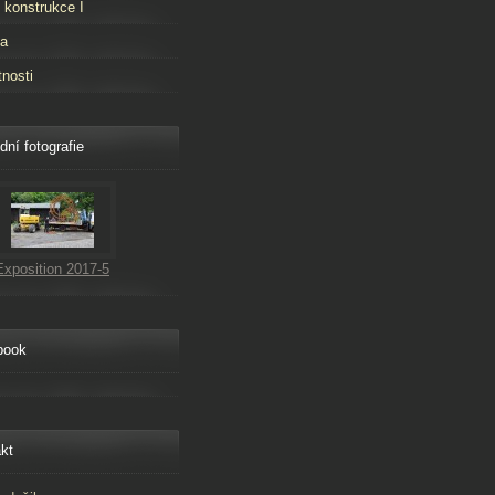
 konstrukce I
ta
tnosti
dní fotografie
Exposition 2017-5
book
kt