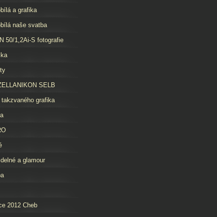
bílá a grafika
bílá naše svatba
 50/1,2Ai-S fotografie
čka
ty
ELLANIKON SELB
 takzvaného grafika
da
RO
é
idelné a glamour
ba
ce 2012 Cheb