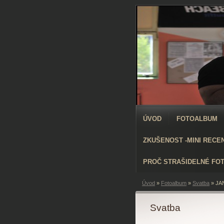
ÚVOD
FOTOALBUM
ZKUŠENOST -MINI RECE
PROČ STRAŠIDELNÉ FO
Úvod
»
Fotoalbum
»
Svatba
»
JA
Svatba