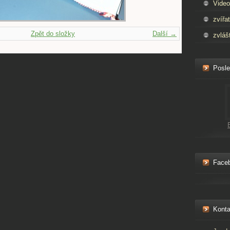
Video
zvířa
Zpět do složky
Další →
zvláš
Posle
Face
Konta