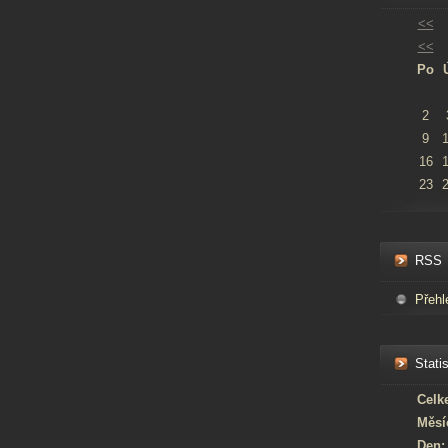
<<
<<
Po
2
9
16
23
RSS
Přehl
Statis
Celk
Měsí
Den: