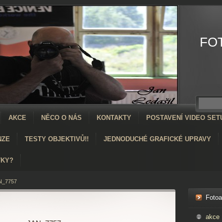
FO
AKCE
NĚCO O NÁS
KONTAKTY
POSTAVENÍ VIDEO SET
NZE
TESTY OBJEKTIVŮ!!
JEDNODUCHÉ GRAFICKÉ UPRAVY
TKY?
N_7757
Foto
akce