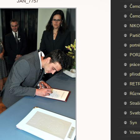
JAN_7757
Černo
Černo
NIKON
Parti
portré
PORZ
práce
příro
RET
Různ
Straš
Svat
Syn
Váno