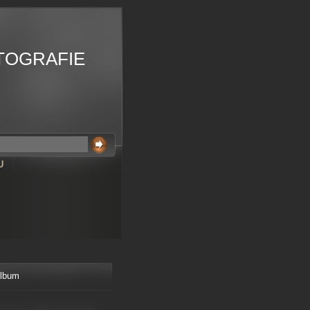
TOGRAFIE
U
album