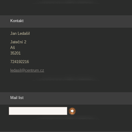
Kontakt
Jan Ledašil
Jateční 2
Aš
35201
724192216
ledasil@centrum.cz
Mail list