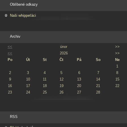
Oblíbené odkazy
Naši whippeťáci
Archiv
<<
únor
>>
<<
2026
>>
Po
Út
St
Čt
Pá
So
Ne
1
2
3
4
5
6
7
8
9
10
11
12
13
14
15
16
17
18
19
20
21
22
23
24
25
26
27
28
RSS