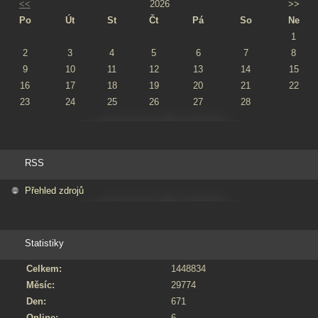
<<
2026
>>
Po
Út
St
Čt
Pá
So
Ne
1
2
3
4
5
6
7
8
9
10
11
12
13
14
15
16
17
18
19
20
21
22
23
24
25
26
27
28
RSS
Přehled zdrojů
Statistiky
Celkem:
1448834
Měsíc:
29774
Den:
671
Online:
6