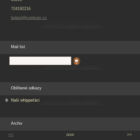
724192216
ledasil@centrum.cz
Mail list
Oblíbené odkazy
Naši whippeťáci
Archiv
<<
únor
>>