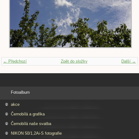
← Předchozí
Zpět do složky
Další →
Fotoalbum
akce
Černobílá a grafika
Černobílá naše svatba
NIKON 50/1,2Ai-S fotografie