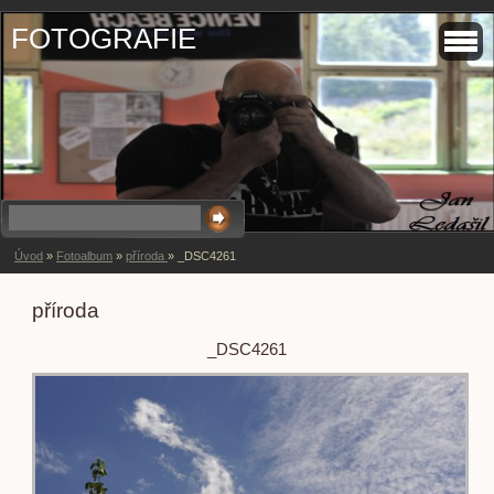
FOTOGRAFIE
Úvod
»
Fotoalbum
»
příroda
»
_DSC4261
příroda
_DSC4261