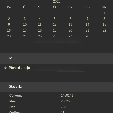
<<
2026
>>
Po
Út
St
Čt
Pá
So
Ne
1
2
3
4
5
6
7
8
9
10
11
12
13
14
15
16
17
18
19
20
21
22
23
24
25
26
27
28
RSS
Přehled zdrojů
Statistiky
Celkem:
1450141
Měsíc:
28626
Den:
728
Online:
15