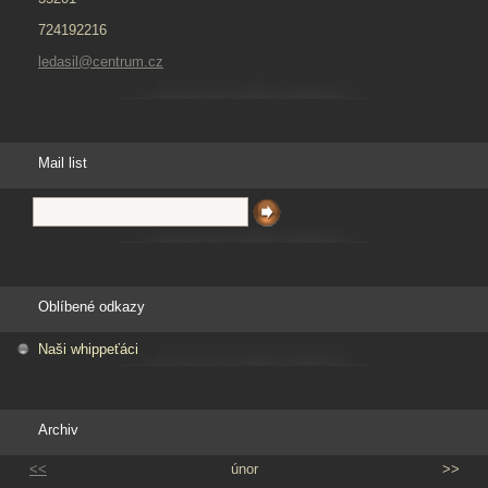
724192216
ledasil@centrum.cz
Mail list
Oblíbené odkazy
Naši whippeťáci
Archiv
<<
únor
>>