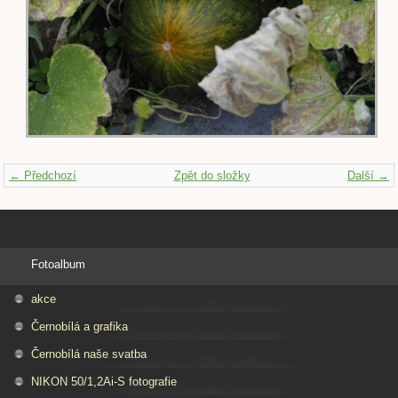
← Předchozí
Zpět do složky
Další →
Fotoalbum
akce
Černobílá a grafika
Černobílá naše svatba
NIKON 50/1,2Ai-S fotografie