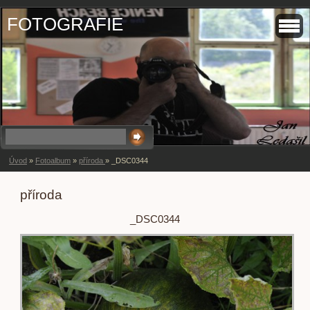
FOTOGRAFIE
Úvod
»
Fotoalbum
»
příroda
»
_DSC0344
příroda
_DSC0344