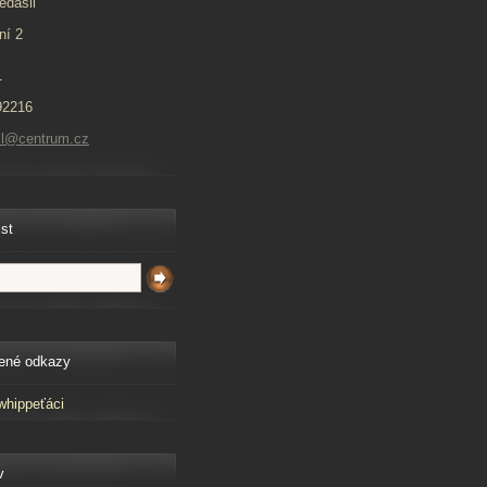
edašil
ní 2
1
92216
il@centrum.cz
ist
ené odkazy
whippeťáci
v