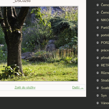
_DSC0293
Černo
Černo
NIKON
Parti
portré
PORZ
práce
příro
RET
Různ
Straš
Zpět do složky
Další →
Svat
Syn
Váno