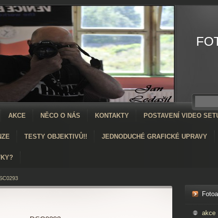
FO
AKCE
NĚCO O NÁS
KONTAKTY
POSTAVENÍ VIDEO SET
NZE
TESTY OBJEKTIVŮ!!
JEDNODUCHÉ GRAFICKÉ UPRAVY
TKY?
SC0293
Foto
akce