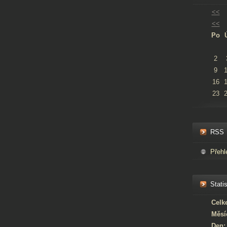
<<
<<
Po
2
9
16
23
RSS
Přehl
Statis
Celk
Měsí
Den: