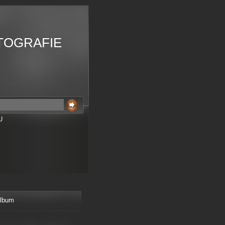
TOGRAFIE
U
album