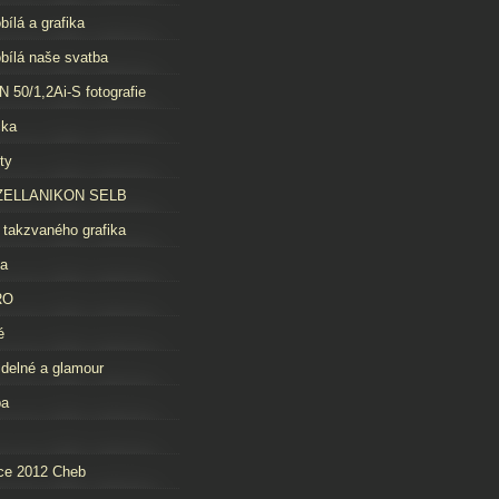
bílá a grafika
bílá naše svatba
 50/1,2Ai-S fotografie
čka
ty
ELLANIKON SELB
 takzvaného grafika
da
RO
é
idelné a glamour
ba
ce 2012 Cheb