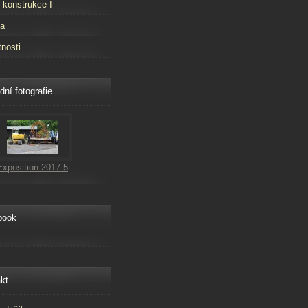
 konstrukce I
ta
tnosti
dní fotografie
Exposition 2017-5
book
kt