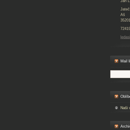
Jan L
Jateč
Aš
3520
7241
ledas
Mail l
Oblíb
Naši 
Archi