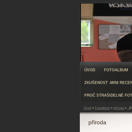
ÚVOD
FOTOALBUM
ZKUŠENOST -MINI RECE
PROČ STRAŠIDELNÉ FO
Úvod
»
Fotoalbum
»
příroda
»
_D
příroda