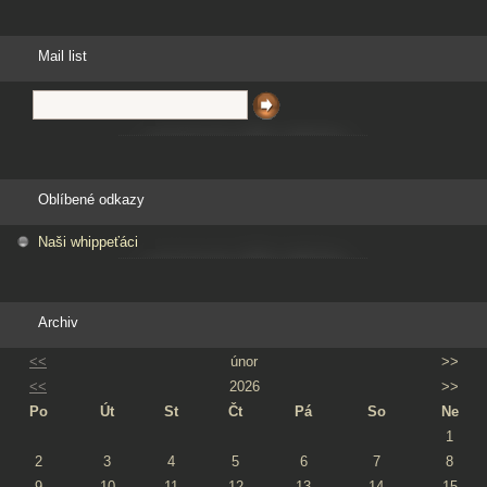
Mail list
Oblíbené odkazy
Naši whippeťáci
Archiv
<<
únor
>>
<<
2026
>>
Po
Út
St
Čt
Pá
So
Ne
1
2
3
4
5
6
7
8
9
10
11
12
13
14
15