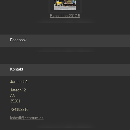
Exposition 2017-5
Facebook
Kontakt
Jan Ledašil
Jateční 2
Aš
35201
724192216
ledasil@centrum.cz