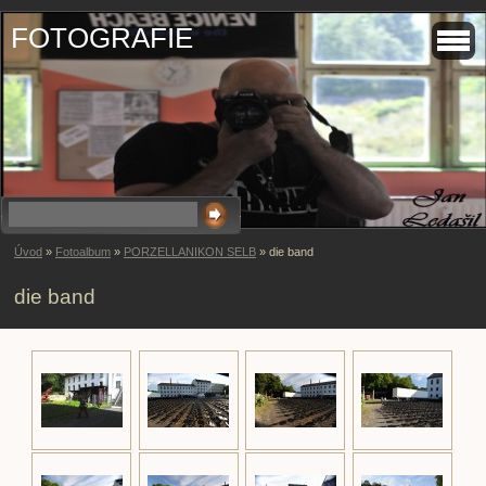
FOTOGRAFIE
Úvod
»
Fotoalbum
»
PORZELLANIKON SELB
»
die band
die band