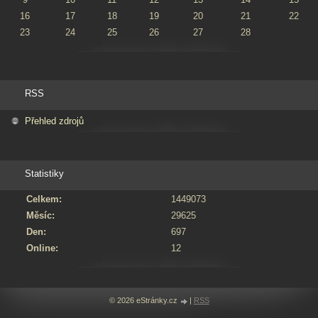
16
17
18
19
20
21
22
23
24
25
26
27
28
RSS
Přehled zdrojů
Statistiky
Celkem:
1449073
Měsíc:
29625
Den:
697
Online:
12
© 2026 eStránky.cz
|
RSS