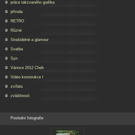
práce takzvaného grafika
příroda
RETRO
Různé
Strašidelné a glamour
Svatba
Syn
Vánoce 2012 Cheb
Video konstrukce I
zvířata
zvláštnosti
Poslední fotografie