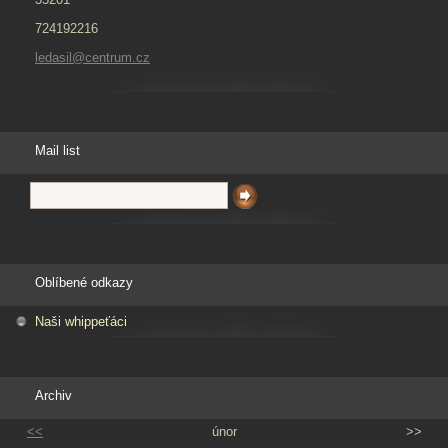
724192216
ledasil@centrum.cz
Mail list
Oblíbené odkazy
Naši whippeťáci
Archiv
<<
únor
>>