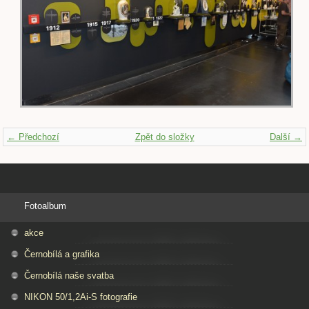
← Předchozí
Zpět do složky
Další →
Fotoalbum
akce
Černobílá a grafika
Černobílá naše svatba
NIKON 50/1,2Ai-S fotografie