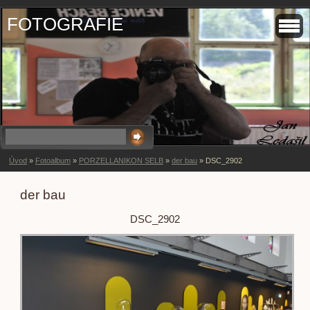
FOTOGRAFIE
Úvod
»
Fotoalbum
»
PORZELLANIKON SELB
»
der bau
»
DSC_2902
der bau
DSC_2902