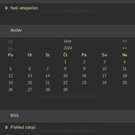
Naši whippeťáci
Archiv
<<
únor
>>
<<
2024
>>
Po
Út
St
Čt
Pá
So
Ne
1
2
3
4
5
6
7
8
9
10
11
12
13
14
15
16
17
18
19
20
21
22
23
24
25
26
27
28
29
RSS
Přehled zdrojů