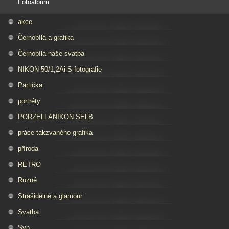
Fotoalbum
akce
Černobílá a grafika
Černobílá naše svatba
NIKON 50/1,2Ai-S fotografie
Partička
portréty
PORZELLANIKON SELB
práce takzvaného grafika
příroda
RETRO
Různé
Strašidelné a glamour
Svatba
Syn