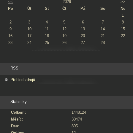
<<
2026
>>
Po
Út
St
Čt
Pá
So
Ne
1
2
3
4
5
6
7
8
9
10
11
12
13
14
15
16
17
18
19
20
21
22
23
24
25
26
27
28
RSS
Přehled zdrojů
Statistiky
Celkem:
1448124
Měsíc:
30474
Den:
805
Online:
12