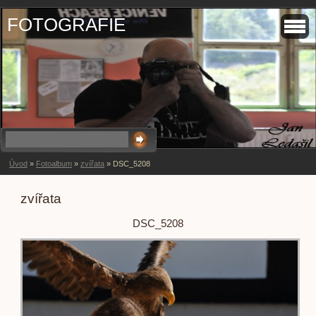
FOTOGRAFIE
Úvod
»
Fotoalbum
»
zvířata
»
DSC_5208
zvířata
DSC_5208