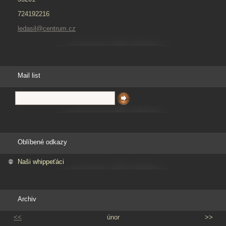
724192216
ledasil@centrum.cz
Mail list
Oblíbené odkazy
Naši whippeťáci
Archiv
<<
únor
>>