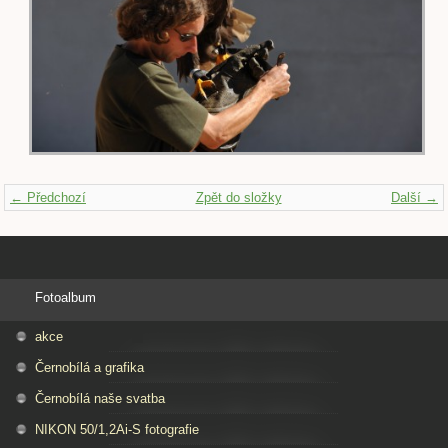
← Předchozí
Zpět do složky
Další →
Fotoalbum
akce
Černobílá a grafika
Černobílá naše svatba
NIKON 50/1,2Ai-S fotografie