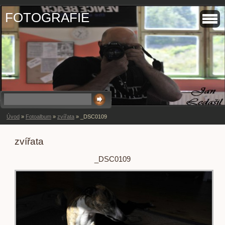
FOTOGRAFIE
Úvod
»
Fotoalbum
»
zvířata
»
_DSC0109
zvířata
_DSC0109