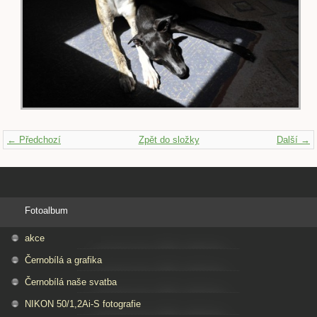
← Předchozí
Zpět do složky
Další →
Fotoalbum
akce
Černobílá a grafika
Černobílá naše svatba
NIKON 50/1,2Ai-S fotografie