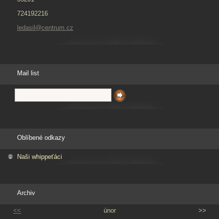
724192216
ledasil@centrum.cz
Mail list
Oblíbené odkazy
Naši whippeťáci
Archiv
<<
únor
>>