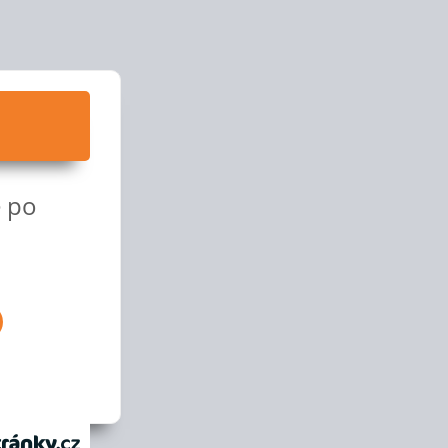
e po
anky.cz