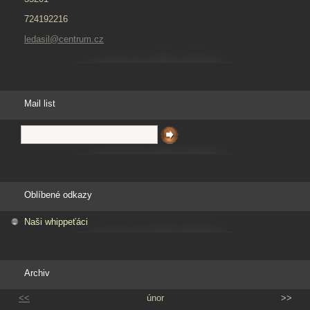
724192216
ledasil@centrum.cz
Mail list
Oblíbené odkazy
Naši whippeťáci
Archiv
<<
únor
>>