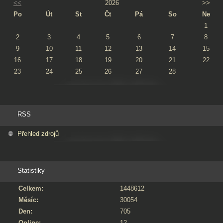
<<
2026
>>
Po
Út
St
Čt
Pá
So
Ne
1
2
3
4
5
6
7
8
9
10
11
12
13
14
15
16
17
18
19
20
21
22
23
24
25
26
27
28
RSS
Přehled zdrojů
Statistiky
Celkem:
1448612
Měsíc:
30054
Den:
705
Online:
12