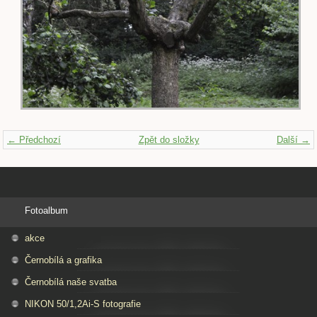
← Předchozí
Zpět do složky
Další →
Fotoalbum
akce
Černobílá a grafika
Černobílá naše svatba
NIKON 50/1,2Ai-S fotografie