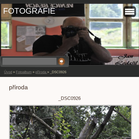
FOTOGRAFIE
Úvod
»
Fotoalbum
»
příroda
»
_DSC0926
příroda
_DSC0926