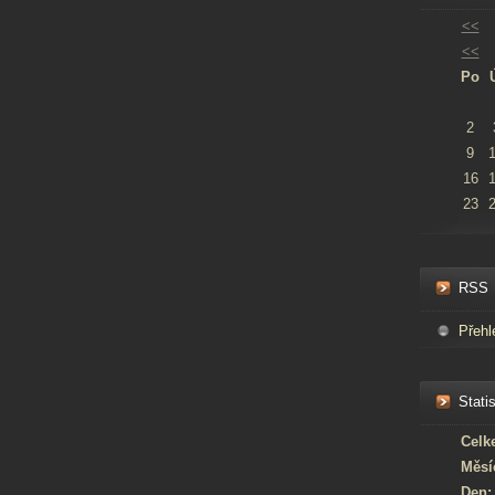
<<
<<
Po
2
9
16
23
RSS
Přehl
Statis
Celk
Měsí
Den: