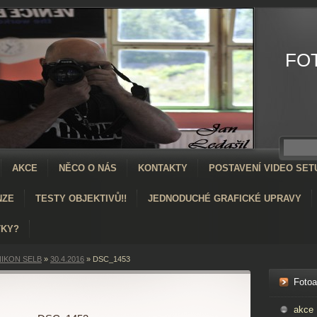
FO
AKCE
NĚCO O NÁS
KONTAKTY
POSTAVENÍ VIDEO SET
NZE
TESTY OBJEKTIVŮ!!
JEDNODUCHÉ GRAFICKÉ UPRAVY
TKY?
IKON SELB
»
30.4.2016
»
DSC_1453
Foto
akce