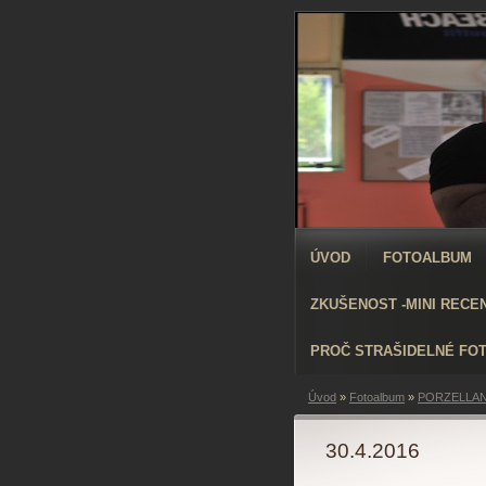
ÚVOD
FOTOALBUM
ZKUŠENOST -MINI RECE
PROČ STRAŠIDELNÉ FO
Úvod
»
Fotoalbum
»
PORZELLAN
30.4.2016