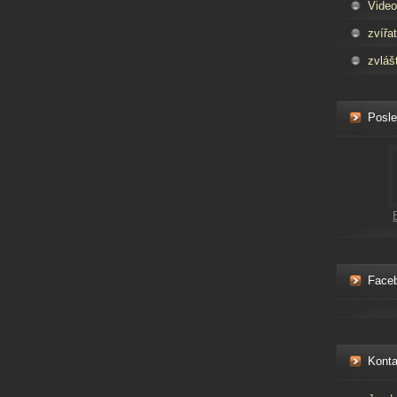
Video
zvířa
zvláš
Posle
Face
Konta