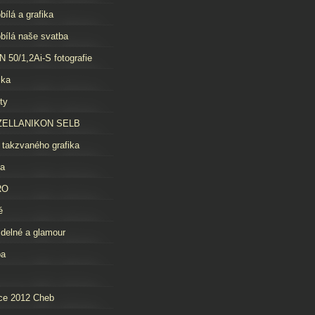
bílá a grafika
bílá naše svatba
 50/1,2Ai-S fotografie
čka
ty
ELLANIKON SELB
 takzvaného grafika
da
RO
é
idelné a glamour
ba
ce 2012 Cheb