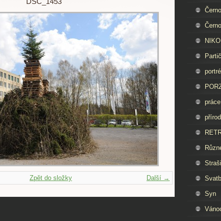
DSC_1453
Černo
Černo
NIKON
Parti
portré
PORZ
práce
příro
RET
Různ
Straš
Zpět do složky
Další →
Svat
Syn
Váno