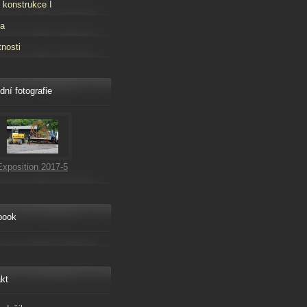
 konstrukce I
ta
tnosti
dní fotografie
Exposition 2017-5
book
kt