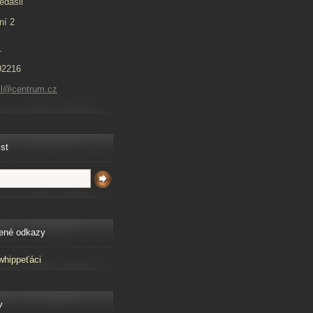
edašil
ní 2
1
92216
il@centrum.cz
ist
ené odkazy
whippeťáci
v