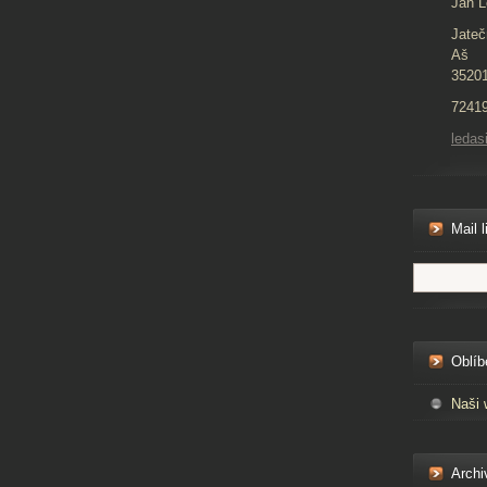
Jan L
Jateč
Aš
3520
7241
ledas
Mail l
Oblíb
Naši 
Archi