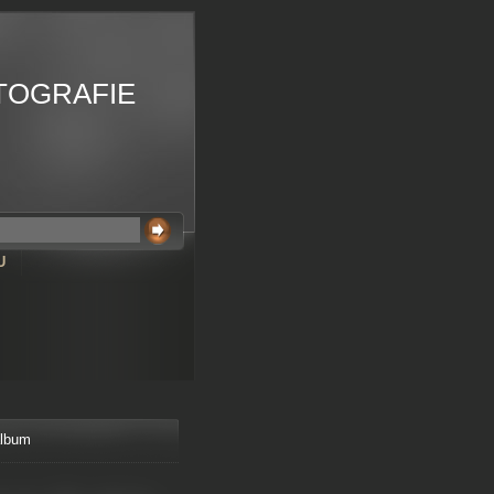
TOGRAFIE
U
album