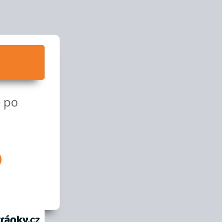
e po
anky.cz