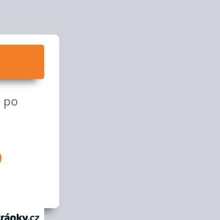
e po
anky.cz