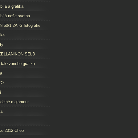
bílá a grafika
bílá naše svatba
 50/1,2Ai-S fotografie
čka
ty
ELLANIKON SELB
 takzvaného grafika
da
RO
é
idelné a glamour
ba
ce 2012 Cheb