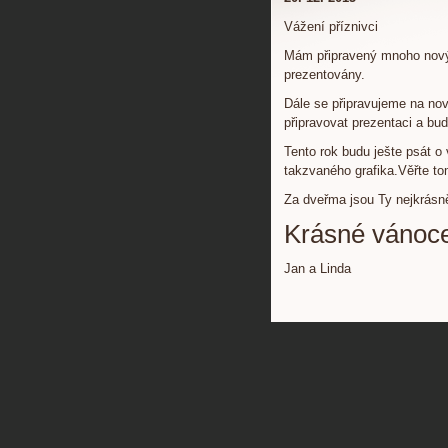
Vážení příznivci
Mám připravený mnoho novýc
prezentovány.
Dále se připravujeme na no
připravovat prezentaci a bud
Tento rok budu ješte psát o 
takzvaného grafika.Věřte to
Za dveřma jsou Ty nejkrásn
Krásné vánoce
Jan a Linda