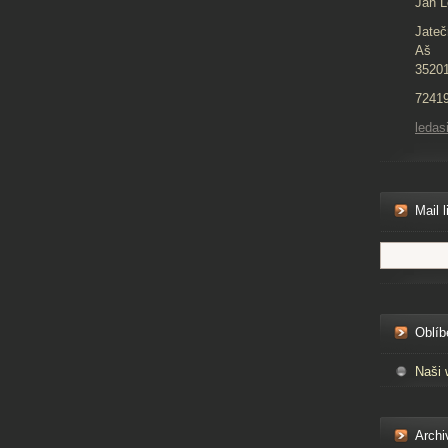
Jan L
Jateč
Aš
3520
7241
ledas
Mail l
Oblíb
Naši 
Archi