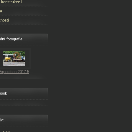
 konstrukce I
ta
tnosti
dní fotografie
Exposition 2017-5
book
kt