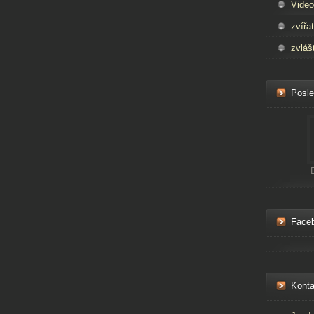
Video
zvířa
zvláš
Posle
Face
Konta