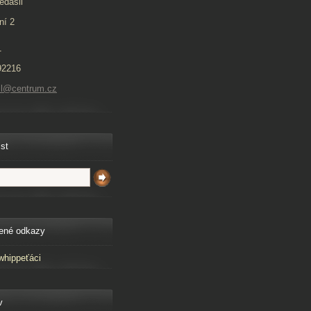
edašil
ní 2
1
92216
il@centrum.cz
ist
ené odkazy
whippeťáci
v