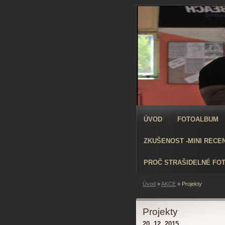
ÚVOD
FOTOALBUM
ZKUŠENOST -MINI RECE
PROČ STRAŠIDELNÉ FO
Úvod
»
AKCE
»
Projekty
Projekty
20. 12. 2015