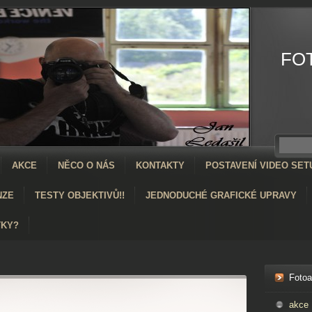
FO
AKCE
NĚCO O NÁS
KONTAKTY
POSTAVENÍ VIDEO SET
NZE
TESTY OBJEKTIVŮ!!
JEDNODUCHÉ GRAFICKÉ UPRAVY
TKY?
Foto
akce