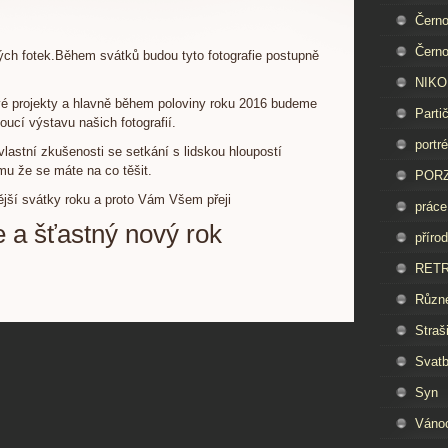
Černo
Černo
h fotek.Během svátků budou tyto fotografie postupně
NIKON
vé projekty a hlavně během poloviny roku 2016 budeme
Parti
oucí výstavu našich fotografií.
portré
vlastní zkušenosti se setkání s lidskou hloupostí
mu že se máte na co těšit.
PORZ
ější svátky roku a proto Vám Všem přeji
práce
 a šťastný nový rok
příro
RET
Různ
Straš
Svat
Syn
Váno