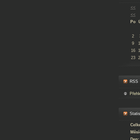
<<
<<
Po
2
9
16
23
RSS
Přehl
Statis
Celk
Měsí
Den: