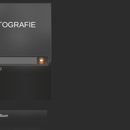
TOGRAFIE
U
album